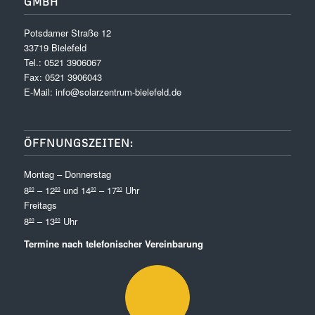
GMBH
Potsdamer Straße 12
33719 Bielefeld
Tel.:
0521 3906067
Fax: 0521 3906043
E-Mail:
info@solarzentrum-bielefeld.de
ÖFFNUNGSZEITEN:
Montag – Donnerstag
8
– 12
und 14
– 17
Uhr
00
00
00
00
Freitags
8
– 13
Uhr
00
00
Termine nach telefonischer Vereinbarung