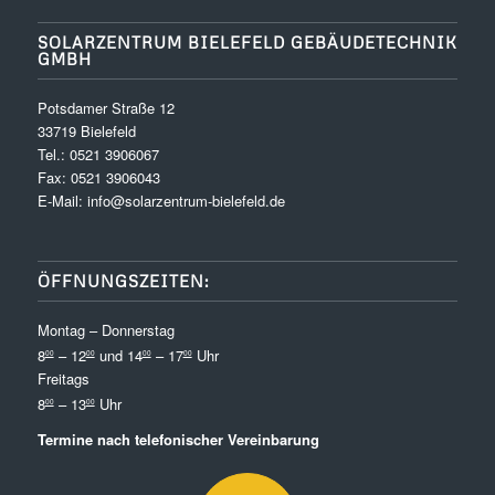
SOLARZENTRUM BIELEFELD GEBÄUDETECHNIK
GMBH
Potsdamer Straße 12
33719 Bielefeld
Tel.:
0521 3906067
Fax: 0521 3906043
E-Mail:
info@solarzentrum-bielefeld.de
ÖFFNUNGSZEITEN:
Montag – Donnerstag
8
– 12
und 14
– 17
Uhr
00
00
00
00
Freitags
8
– 13
Uhr
00
00
Termine nach telefonischer Vereinbarung