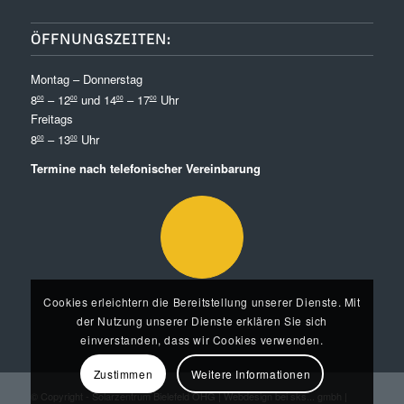
ÖFFNUNGSZEITEN:
Montag – Donnerstag
8
– 12
und 14
– 17
Uhr
00
00
00
00
Freitags
8
– 13
Uhr
00
00
Termine nach telefonischer Vereinbarung
Cookies erleichtern die Bereitstellung unserer Dienste. Mit
der Nutzung unserer Dienste erklären Sie sich
einverstanden, dass wir Cookies verwenden.
Zustimmen
Weitere Informationen
© Copyright -
Solarzentrum Bielefeld OHG
|
Webdesign bei sks... gmbh
|