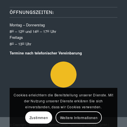
ÖFFNUNGSZEITEN:
Montag – Donnerstag
8
– 12
und 14
– 17
Uhr
00
00
00
00
Freitags
8
– 13
Uhr
00
00
Termine nach telefonischer Vereinbarung
Cookies erleichtern die Bereitstellung unserer Dienste. Mit
der Nutzung unserer Dienste erklären Sie sich
einverstanden, dass wir Cookies verwenden.
Zustimmen
Weitere Informationen
© Copyright -
Solarzentrum Bielefeld OHG
|
Webdesign bei sks... gmbh
|